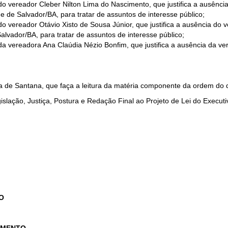
do vereador Cleber Nilton Lima do Nascimento, que justifica a ausênci
de de Salvador/BA, para tratar de assuntos de interesse público;
do vereador Otávio Xisto de Sousa Júnior, que justifica a ausência do
Salvador/BA, para tratar de assuntos de interesse público;
da vereadora Ana Claúdia Nézio Bonfim, que justifica a ausência da v
a de Santana, que faça a leitura da matéria componente da ordem do d
lação, Justiça, Postura e Redação Final ao Projeto de Lei do Executi
O