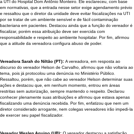
a UTI do Hospital Dom Antônio Monteiro. Ele esclareceu, com base
em normativas, que a entrada nesse setor exige agendamento prévio
e ressaltou que o diretor da unidade deve evitar fiscalizações na UTI
por se tratar de um ambiente sensível e de fácil contaminação
bacteriana em pacientes. Destacou ainda que a função do vereador é
fiscalizar, porém essa atribuição deve ser exercida com
responsabilidade e respeito ao ambiente hospitalar. Por fim, afirmou
que a atitude da vereadora configura abuso de poder.
Vereadora Sarah do Niltão (PT):
A vereadora, em resposta ao
discurso do vereador Helson de Carvalho, afirmou que não voltaria ao
tema, pois já protocolou uma denúncia no Ministério Público.
Ressaltou, porém, que não cabe ao vereador Helson determinar suas
ações e destacou que, em nenhum momento, entrou em áreas
restritas sem autorização, sempre mantendo o respeito. Declarou
conhecer plenamente suas atribuições e afirmou que estava apenas
fiscalizando uma denúncia recebida. Por fim, enfatizou que nem um
diretor considerado arrogante, nem colegas vereadores irão impedi-la
de exercer seu papel fiscalizador.
Vereador Weslen Aquino (UB):
O vereador destacou a satisfação