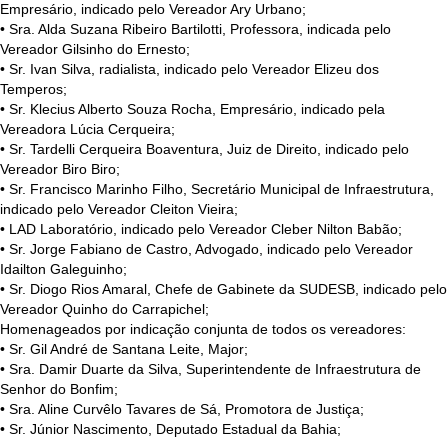
Empresário, indicado pelo Vereador Ary Urbano;
• Sra. Alda Suzana Ribeiro Bartilotti, Professora, indicada pelo
Vereador Gilsinho do Ernesto;
• Sr. Ivan Silva, radialista, indicado pelo Vereador Elizeu dos
Temperos;
• Sr. Klecius Alberto Souza Rocha, Empresário, indicado pela
Vereadora Lúcia Cerqueira;
• Sr. Tardelli Cerqueira Boaventura, Juiz de Direito, indicado pelo
Vereador Biro Biro;
• Sr. Francisco Marinho Filho, Secretário Municipal de Infraestrutura,
indicado pelo Vereador Cleiton Vieira;
• LAD Laboratório, indicado pelo Vereador Cleber Nilton Babão;
• Sr. Jorge Fabiano de Castro, Advogado, indicado pelo Vereador
Idailton Galeguinho;
• Sr. Diogo Rios Amaral, Chefe de Gabinete da SUDESB, indicado pelo
Vereador Quinho do Carrapichel;
Homenageados por indicação conjunta de todos os vereadores:
• Sr. Gil André de Santana Leite, Major;
• Sra. Damir Duarte da Silva, Superintendente de Infraestrutura de
Senhor do Bonfim;
• Sra. Aline Curvêlo Tavares de Sá, Promotora de Justiça;
• Sr. Júnior Nascimento, Deputado Estadual da Bahia;