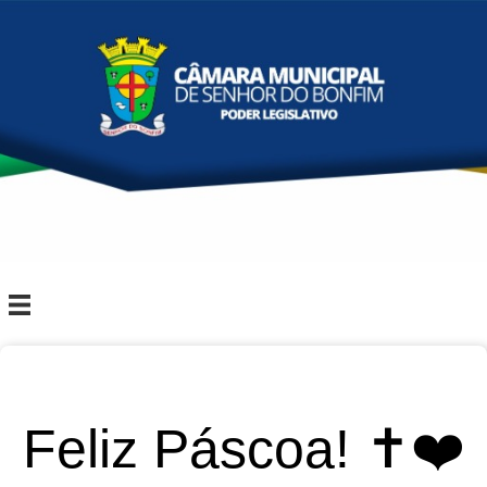
Feliz Páscoa! ✝️❤️