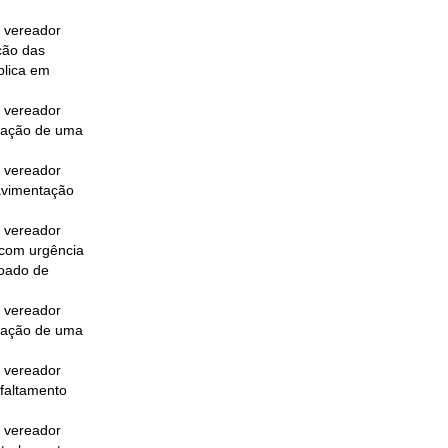
o vereador
ção das
blica em
o vereador
riação de uma
o vereador
pavimentação
o vereador
 com urgência
voado de
o vereador
riação de uma
o vereador
sfaltamento
o vereador