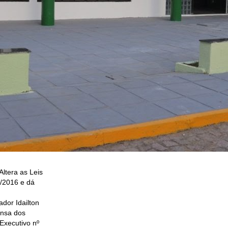
Altera as Leis
4/2016 e dá
dor Idailton
ensa dos
Executivo nº