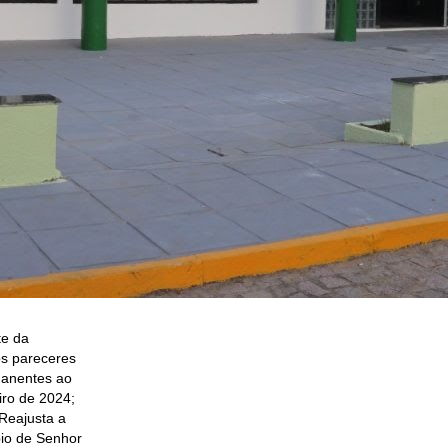
te da
os pareceres
manentes ao
iro de 2024;
“Reajusta a
io de Senhor