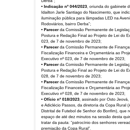
Derba”;
• Indicação nº 044/2023
, oriunda do gabinete 
Idailton Jarle Santiago do Nascimento, que indic
iluminação pública para lâmpadas LED na Aven
Rodoviários, bairro Derba”;
• Parecer
da Comissão Permanente de Legislaçã
Postura e Redação Final ao Projeto de Lei do Ex
023, de 7 de novembro de 2023;
• Parecer
da Comissão Permanente de Finança
Fiscalização Financeira e Orçamentária ao Proje
Executivo nº 023, de 7 de novembro de 2023;
• Parecer
da Comissão Permanente de Legislaçã
Postura e Redação Final ao Projeto de Lei do Ex
028, de 7 de novembro de 2023;
• Parecer
da Comissão Permanente de Finança
Fiscalização Financeira e Orçamentária ao Proje
Executivo nº 028, de 7 de novembro de 2023;
• Ofício nº 018/2023
, assinado por Osto Jeová,
e Adiclécio Passos, da diretoria da Copa Rural 
Distrital de Futebol de Senhor do Bonfim), que
espaço de até dez minutos na sessão desta quin
tratar da pauta: “patrocínio dos senhores verea
premiação da Copa Rural”.