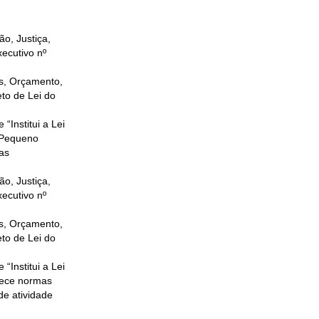
o, Justiça,
ecutivo nº
s, Orçamento,
to de Lei do
e “Institui a Lei
 Pequeno
as
o, Justiça,
ecutivo nº
s, Orçamento,
to de Lei do
e “Institui a Lei
lece normas
 de atividade