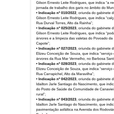
Gilson Ernesto Leite Rodrigues, que indica “a r
jornada de trabalho dos garis no âmbito do Muni
• Indicação nº 010/2022
, oriunda do gabinete 
Gilson Ernesto Leite Rodrigues, que indica “ca
Rua Durval Torres, Alto da Rainha”;
• Indicação nº 025/2023
, oriunda do gabinete 
Gilson Ernesto Leite Rodrigues, que indica “p
árvores e a limpeza das valetas do Povoado da
Capote”;
• Indicação nº 027/2023
, oriunda do gabinete 
Elizeu Conceição de Souza, que indica “serviço
árvores da Rua Mar Vermelho, no Barbosa Sant
• Indicação nº 028/2023
, oriunda do gabinete 
Elizeu Conceição de Souza, que indica “serviço
Rua Carrapichel, Alto da Maravilha”;
• Indicação nº 042/2023
, oriunda do gabinete 
Idailton Jarle Santiago do Nascimento, que indi
do Posto de Saúde da Comunidade de Canaviei
rural”;
• Indicação nº 043/2023
, oriunda do gabinete 
Idailton Jarle Santiago do Nascimento, que indi
pavimentação asfáltica na Avenida dos Rodoviári