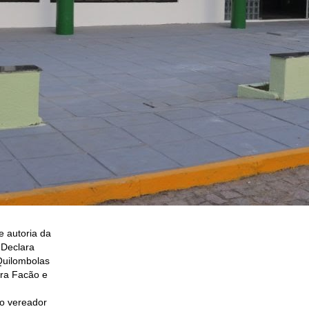
de autoria da
“Declara
Quilombolas
ra Facão e
do vereador