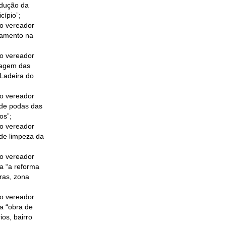
edução da
cípio”;
do vereador
lçamento na
do vereador
odagem das
 Ladeira do
do vereador
 de podas das
os”;
do vereador
 de limpeza da
do vereador
ca “a reforma
ras, zona
do vereador
ca “obra de
os, bairro