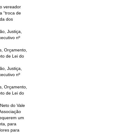
do vereador
a “troca de
ida dos
o, Justiça,
ecutivo nº
s, Orçamento,
to de Lei do
o, Justiça,
ecutivo nº
s, Orçamento,
to de Lei do
 Neto do Vale
(Associação
 requerem um
ta, para
dores para