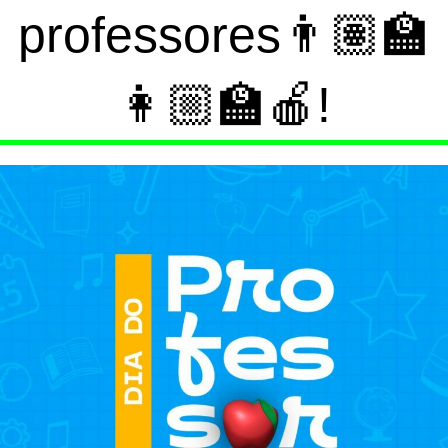
professores👨🏽‍🏫
👩🏼‍🏫🍎!