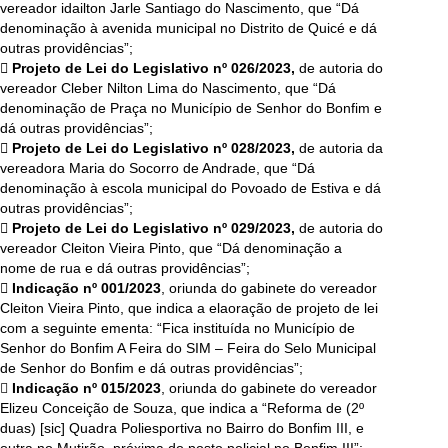
vereador idailton Jarle Santiago do Nascimento, que “Dá
denominação à avenida municipal no Distrito de Quicé e dá
outras providências”;
 Projeto de Lei do Legislativo nº 026/2023,
de autoria do
vereador Cleber Nilton Lima do Nascimento, que “Dá
denominação de Praça no Município de Senhor do Bonfim e
dá outras providências”;
 Projeto de Lei do Legislativo nº 028/2023,
de autoria da
vereadora Maria do Socorro de Andrade, que “Dá
denominação à escola municipal do Povoado de Estiva e dá
outras providências”;
 Projeto de Lei do Legislativo nº 029/2023,
de autoria do
vereador Cleiton Vieira Pinto, que “Dá denominação a
nome de rua e dá outras providências”;
 Indicação nº 001/2023
, oriunda do gabinete do vereador
Cleiton Vieira Pinto, que indica a elaoração de projeto de lei
com a seguinte ementa: “Fica instituída no Município de
Senhor do Bonfim A Feira do SIM – Feira do Selo Municipal
de Senhor do Bonfim e dá outras providências”;

Indicação nº 015/2023
, oriunda do gabinete do vereador
Elizeu Conceição de Souza, que indica a “Reforma de (2º
duas) [sic] Quadra Poliesportiva no Bairro do Bonfim III, e
outra no Mutirão, próxima do posto policial no Bonfim III”;