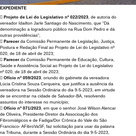
EXPEDIENTE
 Projeto de Lei do Legislativo nº 022/2023
, de autoria do
vereador Idailton Jarle Santiago do Nascimento, que “Dá
denominação a logradouro público na Rua Dom Pedro e dá
outras providências”;
 Parecer
da Comissão Permanente de Legislação, Justiça,
Postura e Redação Final ao Projeto de Lei do Legislativo nº
020, de 18 de abril de 2023;
 Parecer
da Comissão Permanente de Educação, Cultura,
Saúde e Assistência Social ao Projeto de Lei do Legislativo
nº 020, de 18 de abril de 2023;
 Ofício nº 059/2023
, oriundo do gabinete da vereadora
Lúcia Cristina Souza Cerqueira, que justifica a ausência da
vereadora na Sessão Ordinária do dia 9-5-2023, em virtude
de se encontrar na cidade de Salvador-BA, resolvendo
assuntos do interesse no município;
 Ofício nº 071/2023
, em que o senhor José Wilson Alencar
de Oliveira, Presidente-Diretor da Associoação dos
Fibromiálgicos e de Fadiga/Dor Crônica do Vale do São
Francisco- AFibroVaSF, faz solicitação para usar da palavra
na Tribuna, durante a Sessão Ordinária do dia 9-5-2023,