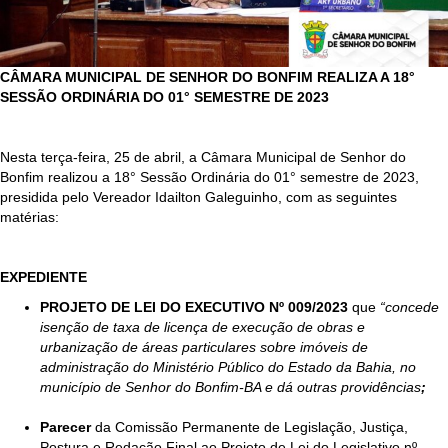
CÂMARA MUNICIPAL DE SENHOR DO BONFIM REALIZA A 18°
SESSÃO ORDINÁRIA DO 01° SEMESTRE DE 2023
Nesta terça-feira, 25 de abril, a Câmara Municipal de Senhor do
Bonfim realizou a 18° Sessão Ordinária do 01° semestre de 2023,
presidida pelo Vereador Idailton Galeguinho, com as seguintes
matérias:
EXPEDIENTE
PROJETO DE LEI DO EXECUTIVO Nº 009/2023
que
“concede
isenção de taxa de licença de execução de obras e
urbanização de áreas particulares sobre imóveis de
administração do Ministério Público do Estado da Bahia, no
município de Senhor do Bonfim-BA e dá outras providências
;
Parecer
da Comissão Permanente de Legislação, Justiça,
Postura e Redação Final ao Projeto de Lei do Legislativo nº