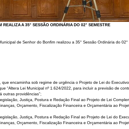
 REALIZA A 35° SESSÃO ORDINÁRIA DO 02° SEMESTRE
unicipal de Senhor do Bonfim realizou a 35° Sessão Ordinária do 02° 
o, que encaminha sob regime de urgência o Projeto de Lei do Executiv
que “Altera Lei Municipal nº 1.624/2022, para incluir a previsão de con
á outras providências”;
slação, Justiça, Postura e Redação Final ao Projeto de Lei Comple
nças, Orçamento, Fiscalização Financeira e Orçamentária ao Projet
lação, Justiça, Postura e Redação Final ao Projeto de Lei do Execu
ças, Orçamento, Fiscalização Financeira e Orçamentária ao Projeto 