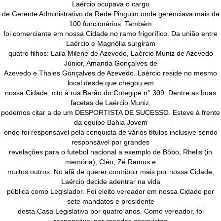
Laércio ocupava o cargo
de Gerente Administrativo da Rede Pinguim onde gerenciava mais de
100 funcionários. Também
foi comerciante em nossa Cidade no ramo frigorífico. Da união entre
Laércio e Magnólia surgiram
quatro filhos: Laila Milene de Azevedo, Laércio Muniz de Azevedo
Júnior, Amanda Gonçalves de
Azevedo e Thales Gonçalves de Azevedo. Laércio reside no mesmo
local desde que chegou em
nossa Cidade, cito à rua Barão do Cotegipe n° 309. Dentre as boas
facetas de Laércio Muniz,
podemos citar a de um DESPORTISTA DE SUCESSO. Esteve à frente
da equipe Bahia Jovem
onde foi responsável pela conquista de vários títulos inclusive sendo
responsável por grandes
revelações para o futebol nacional a exemplo de Bôbo, Rhelis (in
memória), Cléo, Zé Ramos e
muitos outros. No afã de querer contribuir mais por nossa Cidade,
Laércio decide adentrar na vida
pública como Legislador. Foi eleito vereador em nossa Cidade por
sete mandatos e presidente
desta Casa Legislativa por quatro anos. Como vereador, foi
responsável por grandes conquistas