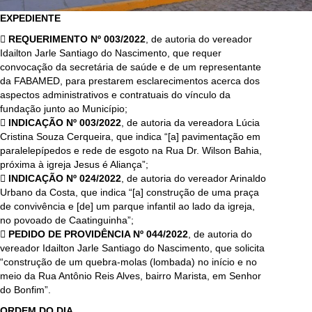
EXPEDIENTE
 REQUERIMENTO Nº 003/2022
, de autoria do vereador
Idailton Jarle Santiago do Nascimento, que requer
convocação da secretária de saúde e de um representante
da FABAMED, para prestarem esclarecimentos acerca dos
aspectos administrativos e contratuais do vínculo da
fundação junto ao Município;
 INDICAÇÃO Nº 003/2022
, de autoria da vereadora Lúcia
Cristina Souza Cerqueira, que indica “[a] pavimentação em
paralelepípedos e rede de esgoto na Rua Dr. Wilson Bahia,
próxima à igreja Jesus é Aliança”;
 INDICAÇÃO Nº 024/2022
, de autoria do vereador Arinaldo
Urbano da Costa, que indica “[a] construção de uma praça
de convivência e [de] um parque infantil ao lado da igreja,
no povoado de Caatinguinha”;
 PEDIDO DE PROVIDÊNCIA Nº 044/2022
, de autoria do
vereador Idailton Jarle Santiago do Nascimento, que solicita
“construção de um quebra-molas (lombada) no início e no
meio da Rua Antônio Reis Alves, bairro Marista, em Senhor
do Bonfim”.
ORDEM DO DIA